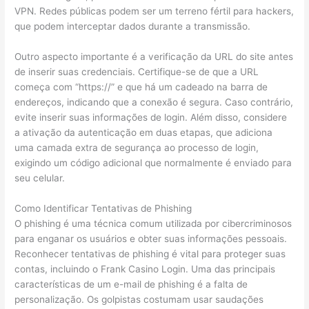
VPN. Redes públicas podem ser um terreno fértil para hackers,
que podem interceptar dados durante a transmissão.
Outro aspecto importante é a verificação da URL do site antes
de inserir suas credenciais. Certifique-se de que a URL
começa com “https://” e que há um cadeado na barra de
endereços, indicando que a conexão é segura. Caso contrário,
evite inserir suas informações de login. Além disso, considere
a ativação da autenticação em duas etapas, que adiciona
uma camada extra de segurança ao processo de login,
exigindo um código adicional que normalmente é enviado para
seu celular.
Como Identificar Tentativas de Phishing
O phishing é uma técnica comum utilizada por cibercriminosos
para enganar os usuários e obter suas informações pessoais.
Reconhecer tentativas de phishing é vital para proteger suas
contas, incluindo o Frank Casino Login. Uma das principais
características de um e-mail de phishing é a falta de
personalização. Os golpistas costumam usar saudações