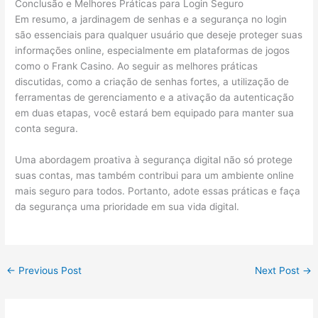
Conclusão e Melhores Práticas para Login Seguro
Em resumo, a jardinagem de senhas e a segurança no login
são essenciais para qualquer usuário que deseje proteger suas
informações online, especialmente em plataformas de jogos
como o Frank Casino. Ao seguir as melhores práticas
discutidas, como a criação de senhas fortes, a utilização de
ferramentas de gerenciamento e a ativação da autenticação
em duas etapas, você estará bem equipado para manter sua
conta segura.
Uma abordagem proativa à segurança digital não só protege
suas contas, mas também contribui para um ambiente online
mais seguro para todos. Portanto, adote essas práticas e faça
da segurança uma prioridade em sua vida digital.
←
Previous Post
Next Post
→