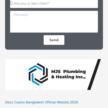
Send
Glory Casino Bangladesh Official Website.2929