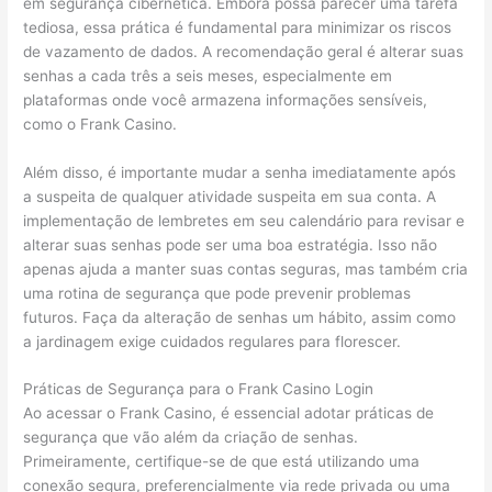
em segurança cibernética. Embora possa parecer uma tarefa
tediosa, essa prática é fundamental para minimizar os riscos
de vazamento de dados. A recomendação geral é alterar suas
senhas a cada três a seis meses, especialmente em
plataformas onde você armazena informações sensíveis,
como o Frank Casino.
Além disso, é importante mudar a senha imediatamente após
a suspeita de qualquer atividade suspeita em sua conta. A
implementação de lembretes em seu calendário para revisar e
alterar suas senhas pode ser uma boa estratégia. Isso não
apenas ajuda a manter suas contas seguras, mas também cria
uma rotina de segurança que pode prevenir problemas
futuros. Faça da alteração de senhas um hábito, assim como
a jardinagem exige cuidados regulares para florescer.
Práticas de Segurança para o Frank Casino Login
Ao acessar o Frank Casino, é essencial adotar práticas de
segurança que vão além da criação de senhas.
Primeiramente, certifique-se de que está utilizando uma
conexão segura, preferencialmente via rede privada ou uma