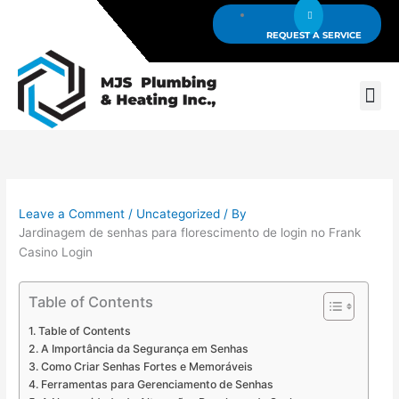
Skip
to
REQUEST A SERVICE
content
Me
Leave a Comment
/
Uncategorized
/ By
Jardinagem de senhas para florescimento de login no Frank
Casino Login
Table of Contents
Table of Contents
A Importância da Segurança em Senhas
Como Criar Senhas Fortes e Memoráveis
Ferramentas para Gerenciamento de Senhas